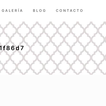
GALERÍA
BLOG
CONTACTO
1f86d7