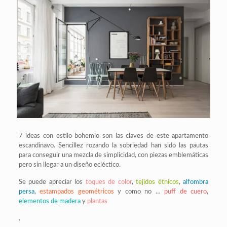
7 ideas con estilo bohemio son las claves de este apartamento
escandinavo. Sencillez rozando la sobriedad han sido las pautas
para conseguir una mezcla de simplicidad, con piezas emblemáticas
pero sin llegar a un diseño ecléctico.
Se puede apreciar los
toques de color
,
tejidos étnicos
,
alfombra
persa
,
estampados geométricos
y como no …
puff de cuero
,
elementos de madera
y
plantas
.