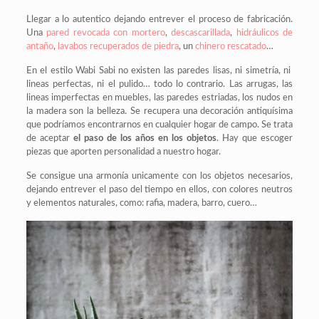
Llegar a lo autentico dejando entrever el proceso de fabricación.
Una
pared revocada con mortero
,
descascarillada
,
hidráulicos de
antaño
,
lavabos recuperados de piedra
, un
chinero rescatado
…
En el estilo Wabi Sabi no existen las paredes lisas, ni simetría, ni
lineas perfectas, ni el pulido… todo lo contrario. Las arrugas, las
lineas imperfectas en muebles, las paredes estriadas, los nudos en
la madera son la belleza. Se recupera una decoración antiquísima
que podríamos encontrarnos en cualquier hogar de campo. Se trata
de aceptar
el paso de los años en los objetos
. Hay que escoger
piezas que aporten personalidad a nuestro hogar.
Se consigue una armonía unicamente con los objetos necesarios,
dejando entrever el paso del tiempo en ellos, con colores neutros
y elementos naturales, como: rafia, madera, barro, cuero…