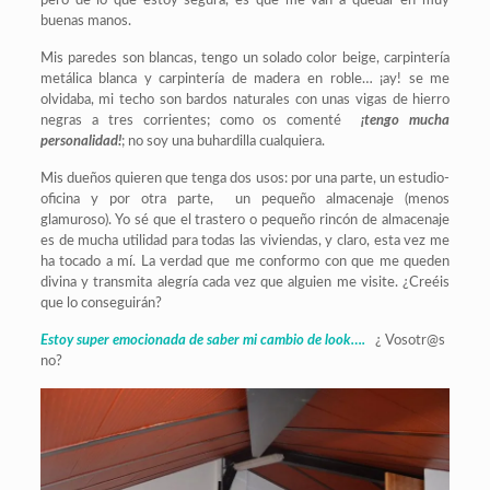
pero de lo que estoy segura, es que me van a quedar en muy
buenas manos.
Mis paredes son blancas, tengo un solado color beige, carpintería
metálica blanca y carpintería de madera en roble… ¡ay! se me
olvidaba, mi techo son bardos naturales con unas vigas de hierro
negras a tres corrientes; como os comenté
¡tengo mucha
personalidad!
; no soy una buhardilla cualquiera.
Mis dueños quieren que tenga dos usos: por una parte, un estudio-
oficina y por otra parte, un pequeño almacenaje (menos
glamuroso). Yo sé que el trastero o pequeño rincón de almacenaje
es de mucha utilidad para todas las viviendas, y claro, esta vez me
ha tocado a mí. La verdad que me conformo con que me queden
divina y transmita alegría cada vez que alguien me visite. ¿Creéis
que lo conseguirán?
Estoy super emocionada de saber mi cambio de look….
¿ Vosotr@s
no?