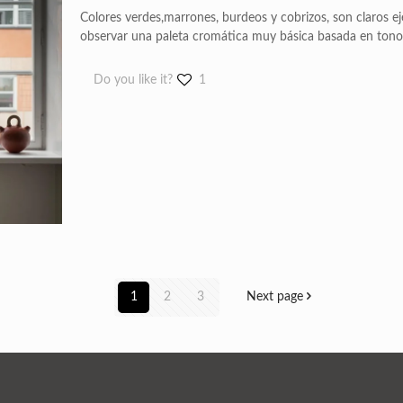
Colores verdes,marrones, burdeos y cobrizos, son claros e
observar una paleta cromática muy básica basada en tonos
Do you like it?
1
1
2
3
Next page