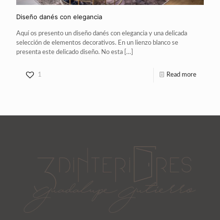
Diseño danés con elegancia
Aquí os presento un diseño danés con elegancia y una delicada
selección de elementos decorativos. En un lienzo blanco se
presenta este delicado diseño. No esta
[…]
1
Read more