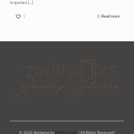
te gustara
[…]
1
Read more
© 2026 Betheme by
Muffin group
| All Rights Reserved |