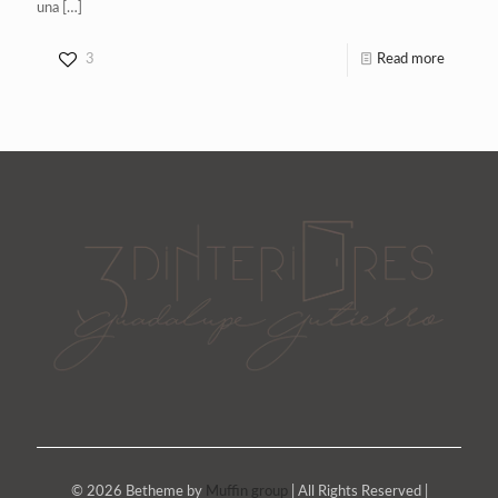
una
[…]
3
Read more
© 2026 Betheme by
Muffin group
| All Rights Reserved |