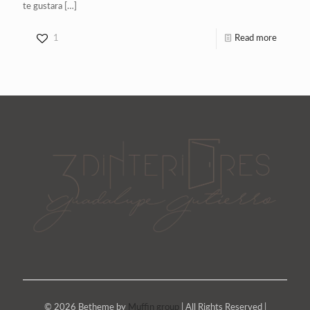
te gustara
[…]
1
Read more
© 2026 Betheme by
Muffin group
| All Rights Reserved |