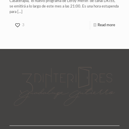
Casaterapia, el nuevo programa de Leroy Merlin de canal DKISS,
se emitirá a lo largo de este mes a las 21:00. Es una hora estupenda
para
[…]
3
Read more