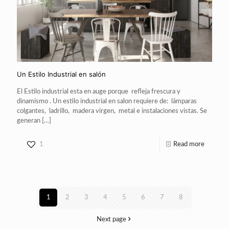
Un Estilo Industrial en salón
El Estilo industrial esta en auge porque refleja frescura y
dinamismo . Un estilo industrial en salon requiere de: lámparas
colgantes, ladrillo, madera virgen, metal e instalaciones vistas. Se
generan
[…]
1
Read more
1
2
3
4
5
6
7
8
Next page