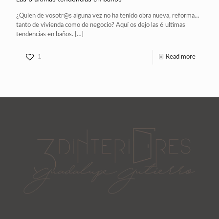
¿Quien de vosotr@s alguna vez no ha tenido obra nueva, reforma…
tanto de vivienda como de negocio? Aquí os dejo las 6 ultimas
tendencias en baños.
[…]
1
Read more