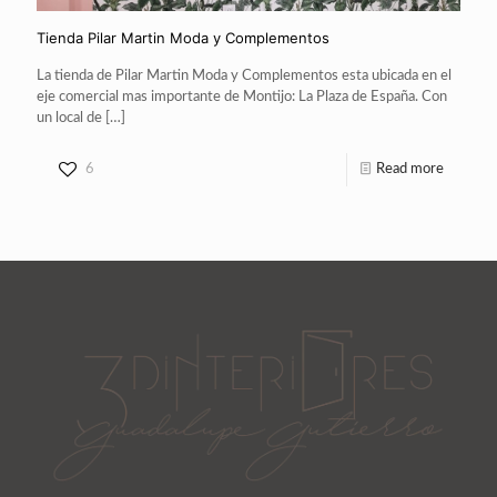
Tienda Pilar Martin Moda y Complementos
La tienda de Pilar Martin Moda y Complementos esta ubicada en el
eje comercial mas importante de Montijo: La Plaza de España. Con
un local de
[…]
6
Read more