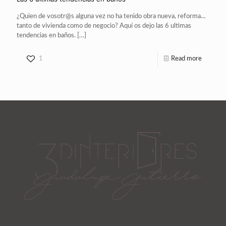
¿Quien de vosotr@s alguna vez no ha tenido obra nueva, reforma…
tanto de vivienda como de negocio? Aquí os dejo las 6 ultimas
tendencias en baños.
[…]
1
Read more