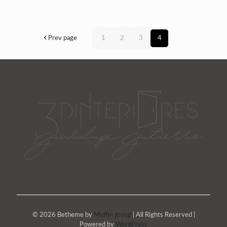
Prev page
1
2
3
4
© 2026 Betheme by
Muffin group
| All Rights Reserved |
Powered by
WordPress