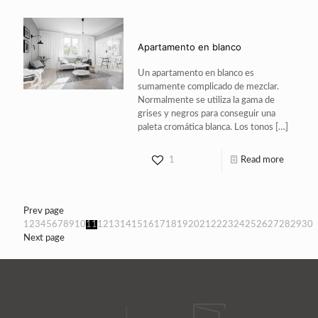
Apartamento en blanco
Un apartamento en blanco es
sumamente complicado de mezclar.
Normalmente se utiliza la gama de
grises y negros para conseguir una
paleta cromática blanca. Los tonos
[…]
1
Read more
Prev page
1
2
3
4
5
6
7
8
9
10
11
12
13
14
15
16
17
18
19
20
21
22
23
24
25
26
27
28
29
30
Next page