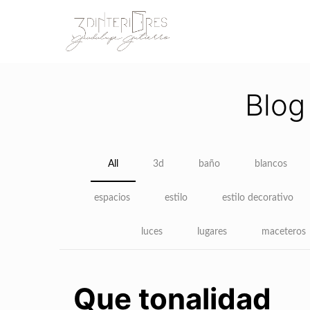
Blog
All
3d
baño
blancos
espacios
estilo
estilo decorativo
luces
lugares
maceteros
Que tonalidad