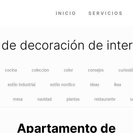
INICIO
SERVICIOS
 de decoración de inter
cocina
coleccion
color
consejos
curiosi
estilo industrial
estilo nordico
ideas
ikea
mesa
navidad
plantas
restaurante
s
Apartamento de