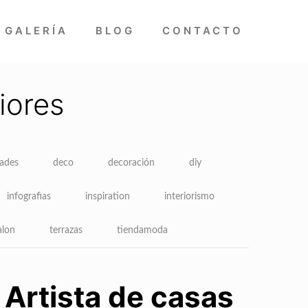
GALERÍA
BLOG
CONTACTO
iores
dades
deco
decoración
diy
infografias
inspiration
interiorismo
alon
terrazas
tiendamoda
Artista de casas