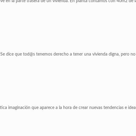
ve en la parte trasera de un vivienda. En planta contamos con 40m2 de l
 Se dice que tod@s tenemos derecho a tener una vivienda digna, pero no 
tica imaginación que aparece a la hora de crear nuevas tendencias e ide