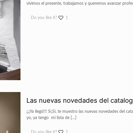
vivimos el presente, trabajamos y queremos avanzar profe
Do you like it?
1
Las nuevas novedades del catalog
¡¡¡Ya llegó!!! Si,Si, te muestro las nuevas novedades del c
yo, ya tengo mi lista de
[…]
Do you like it?
1