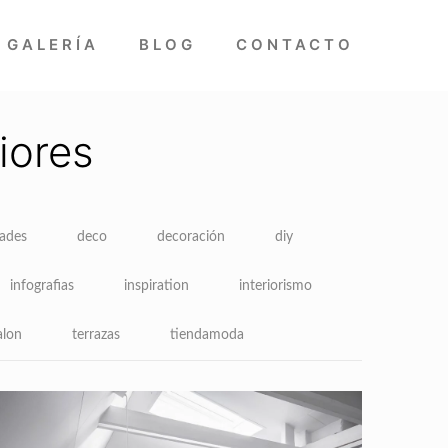
GALERÍA
BLOG
CONTACTO
iores
dades
deco
decoración
diy
infografias
inspiration
interiorismo
alon
terrazas
tiendamoda