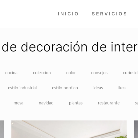
INICIO
SERVICIOS
 de decoración de inter
cocina
coleccion
color
consejos
curiosi
estilo industrial
estilo nordico
ideas
ikea
mesa
navidad
plantas
restaurante
s