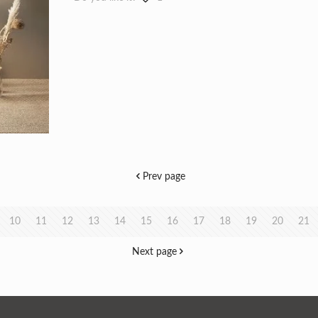
Prev page
10
11
12
13
14
15
16
17
18
19
20
21
Next page