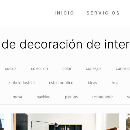
INICIO
SERVICIOS
 de decoración de inter
cocina
coleccion
color
consejos
curiosi
estilo industrial
estilo nordico
ideas
ikea
mesa
navidad
plantas
restaurante
s