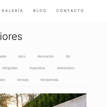
GALERÍA
BLOG
CONTACTO
iores
dades
deco
decoración
diy
infografias
inspiration
interiorismo
alon
terrazas
tiendamoda