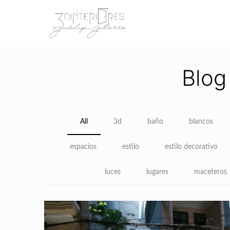
Blog
All
3d
baño
blancos
espacios
estilo
estilo decorativo
luces
lugares
maceteros