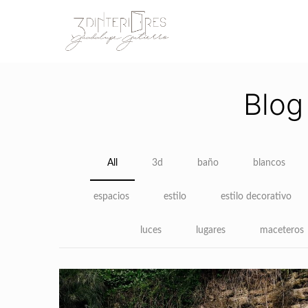
Blog
All
3d
baño
blancos
espacios
estilo
estilo decorativo
luces
lugares
maceteros