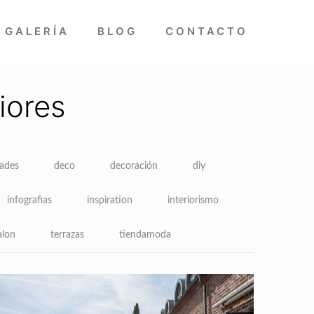
GALERÍA
BLOG
CONTACTO
iores
dades
deco
decoración
diy
infografias
inspiration
interiorismo
alon
terrazas
tiendamoda