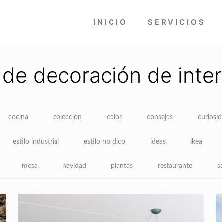
INICIO
SERVICIOS
 de decoración de inter
cocina
coleccion
color
consejos
curiosi
estilo industrial
estilo nordico
ideas
ikea
mesa
navidad
plantas
restaurante
s